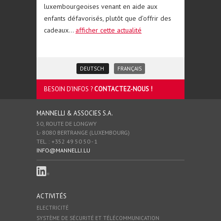
luxembourgeoises venant en aide aux
enfants défavorisés, plutôt que d’offrir des
cadeaux...
afficher cette actualité
DEUTSCH
FRANÇAIS
BESOIN D’INFOS ?
CONTACTEZ-NOUS !
MANNELLI & ASSOCIES S.A.
50, ROUTE DE LONGWY
L- 8080 BERTRANGE (LUXEMBOURG)
TEL. : +352 49 50 50 - 1
INFO@MANNELLI.LU
ACTIVITÉS
ELECTRICITÉ
SYSTÈME DE SÉCURITÉ ET TÉLÉCOMMUNICATION