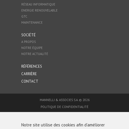
RÉSEAU INFORMATIQUE
ENERGIE RENOUVELABLE
GTC
MAINTENANCE
SOCIÉTÉ
A PROPOS
NOTRE ÉQUIPE
NOTRE ACTUALITÉ
RÉFÉRENCES
CARRIÈRE
CONTACT
MANNELLI & ASSOCIES S.A. © 2026
POLITIQUE DE CONFIDENTIALITÉ
UTILISATION DES COOKIES
MENTIONS LÉGALES
Notre site utilise des cookies afin d’améliorer