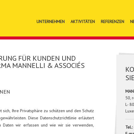
UNTERNEHMEN
AKTIVITÄTEN
REFERENZEN
N
RUNG FÜR KUNDEN UND
RMA MANNELLI & ASSOCIÉS
KO
SI
ONEN
MANN
50, 
L- 8
t sich, Ihre Privatsphäre zu schützen und den Schutz
Lux
währleisten. Diese Datenschutzrichtlinie erläutert
 Daten wir erfassen und wie wir sie verwenden,
Tel.:
E-mai