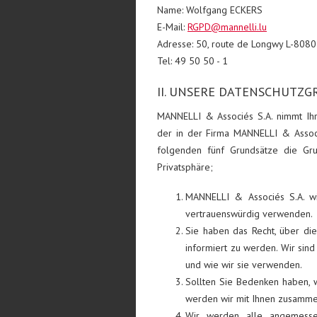
Name: Wolfgang ECKERS
E-Mail:
RGPD@mannelli.lu
Adresse: 50, route de Longwy L-80
Tel: 49 50 50 - 1
II. UNSERE DATENSCHUTZ
MANNELLI & Associés S.A. nimmt Ihr
der in der Firma MANNELLI & Associé
folgenden fünf Grundsätze die Gru
Privatsphäre;
MANNELLI & Associés S.A. wi
vertrauenswürdig verwenden.
Sie haben das Recht, über d
informiert zu werden. Wir sind
und wie wir sie verwenden.
Sollten Sie Bedenken haben,
werden wir mit Ihnen zusammen
Wir werden alle angemess